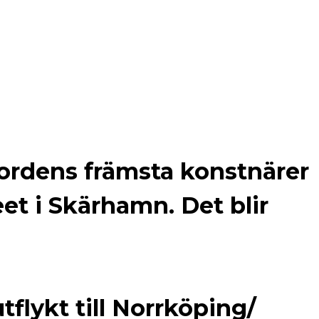
Nordens främsta
konstnärer
eet i Skärhamn.
Det blir
flykt till Norrköping/