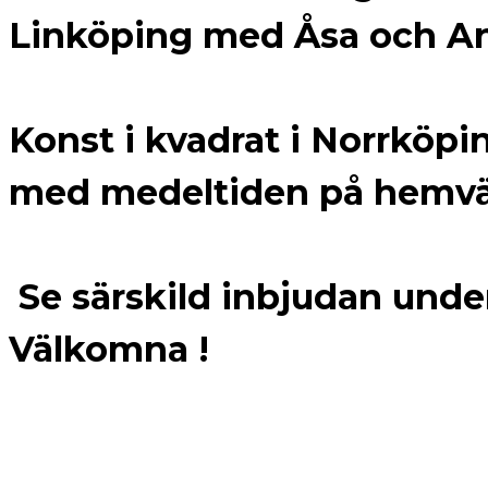
Linköping med Åsa och And
Konst i kvadrat i Norrköpi
med medeltiden på hemvä
Se särskild inbjudan under
Välkomna !