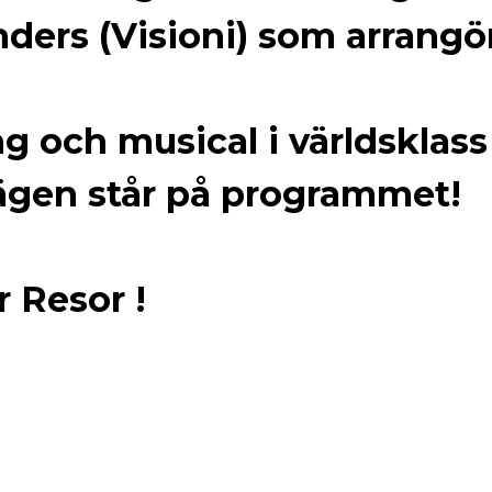
ers (Visioni) som arrangö
ng och musical i världsklas
gen står på programmet!
 Resor !