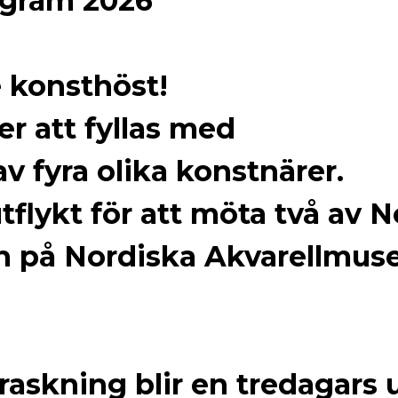
ogram 2026
 konsthöst!
er att fyllas med
av fyra olika konstnärer.
tflykt för att möta två av 
n på Nordiska Akvarellmus
askning blir en tredagars ut