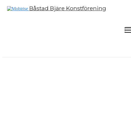
Båstad Bjäre Konstförening
Välkomme
till Båstad